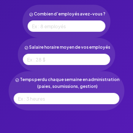
Santé et sécurité
PAR INDUSTRIE :
Combien d’employés avez-vous ?
Construction
Ménage et nettoyage
Restauration
Salaire horaire moyen de vos employés
Services sur terrain
Soin à domicile
Temps perdu chaque semaine en administration
Fabrication
(paies, soumissions, gestion)
Vente au détail
PAR DÉPARTEMENT :
Ressources humaines
Opérations