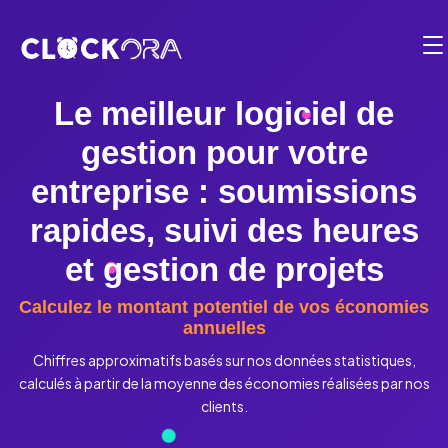
Fonctionnalités
Gestion des employés
Solution
Le meilleur logiciel de
Feuilles de temps
PAR CAS D’UTILISATION :
gestion pour votre
Tarifs
Gestion de temps
Planification & projets
entreprise : soumissions
Partenaire
Gestion d’opération
Facturation & paiements
rapides, suivi des heures
Intégration d’employés
Contact
Gestion des clients & rendez-vous
et gestion de projets
Conformité
En
Rapports & tableaux de bord
Calculez le montant potentiel de vos économies
Gestion de localisation
annuelles
1-819-200-9031
Pointage mobile et Kiosk
Chiffres approximatifs basés sur nos données statistiques,
Agenda électronique
Connexion
Suivi des coûts et budgets
calculés à partir de la moyenne des économies réalisées par nos
clients.
Logiciel de répartition
Commencer gratuitement